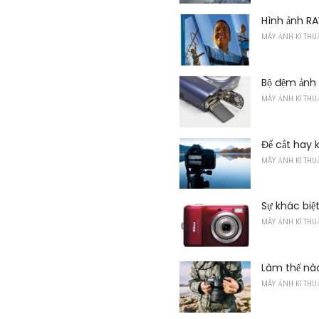
Hình ảnh R
MÁY ẢNH KĨ THU
Bộ đệm ảnh
MÁY ẢNH KĨ THU
Để cắt hay 
MÁY ẢNH KĨ THU
Sự khác biệ
MÁY ẢNH KĨ THU
Làm thế nào
MÁY ẢNH KĨ THU