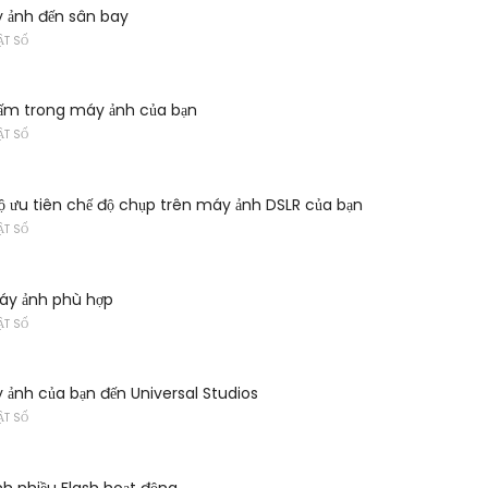
y ảnh đến sân bay
ẬT SỐ
ấm trong máy ảnh của bạn
ẬT SỐ
 ưu tiên chế độ chụp trên máy ảnh DSLR của bạn
ẬT SỐ
áy ảnh phù hợp
ẬT SỐ
 ảnh của bạn đến Universal Studios
ẬT SỐ
h nhiều Flash hoạt động