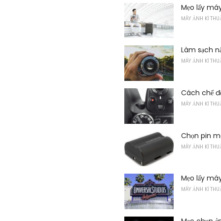
Mẹo lấy má
MÁY ẢNH KĨ THU
Làm sạch n
MÁY ẢNH KĨ THU
Cách chế độ
MÁY ẢNH KĨ THU
Chọn pin m
MÁY ẢNH KĨ THU
Mẹo lấy máy
MÁY ẢNH KĨ THU
Mẹo chụp ản