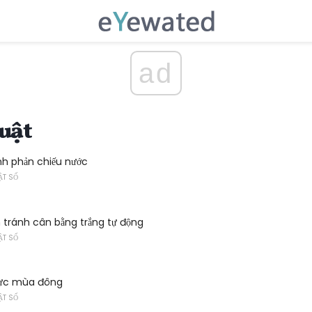
ad
uật
nh phản chiếu nước
ẬT SỐ
 tránh cân bằng trắng tự động
ẬT SỐ
cực mùa đông
ẬT SỐ