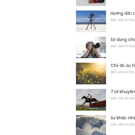
Hướng dẫn c
MÁY ẢNH KĨ THU
Sử dụng chế
MÁY ẢNH KĨ THU
Chế độ ưu ti
MÁY ẢNH KĨ THU
7 lời khuyê
MÁY ẢNH KĨ THU
Sự khác nha
MÁY ẢNH KĨ THU