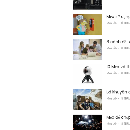
Mẹo sử dụng
MÁY ẢNH KĨ THU
8 cách để t
MÁY ẢNH KĨ THU
10 Mẹo và 
MÁY ẢNH KĨ THU
Lời khuyên 
MÁY ẢNH KĨ THU
Mẹo để chụp
MÁY ẢNH KĨ THU