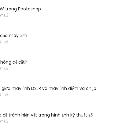
AW trong Photoshop
ẬT SỐ
 của máy ảnh
ẬT SỐ
không để cắt?
ẬT SỐ
t giữa máy ảnh DSLR và máy ảnh điểm và chụp
ẬT SỐ
 để tránh hiện vật trong hình ảnh kỹ thuật số
ẬT SỐ