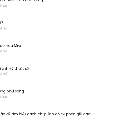
ẬT SỐ
ì?
ẬT SỐ
háo hoa Mẹo
ẬT SỐ
ữ ảnh kỹ thuật số
ẬT SỐ
ường phơi sáng
ẬT SỐ
o để tìm hiểu cách chụp ảnh có độ phân giải cao?