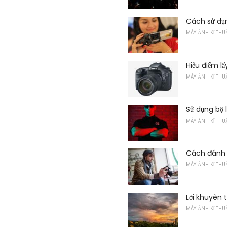
Cách sử dụ
MÁY ẢNH KĨ THU
Hiểu điểm l
MÁY ẢNH KĨ THU
Sử dụng bộ 
MÁY ẢNH KĨ THU
Cách đánh 
MÁY ẢNH KĨ THU
Lời khuyên 
MÁY ẢNH KĨ THU