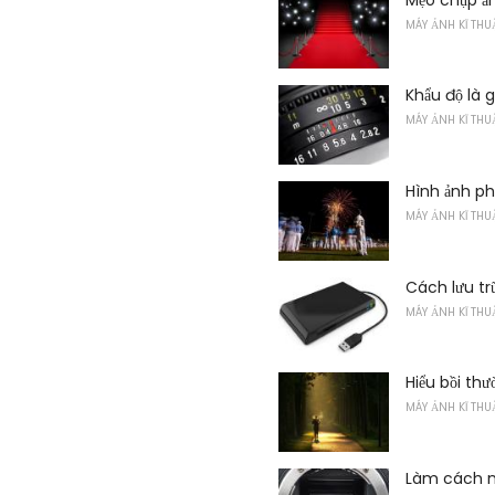
MÁY ẢNH KĨ THU
Khẩu độ là g
MÁY ẢNH KĨ THU
Hình ảnh p
MÁY ẢNH KĨ THU
Cách lưu tr
MÁY ẢNH KĨ THU
Hiểu bồi th
MÁY ẢNH KĨ THU
Làm cách nà