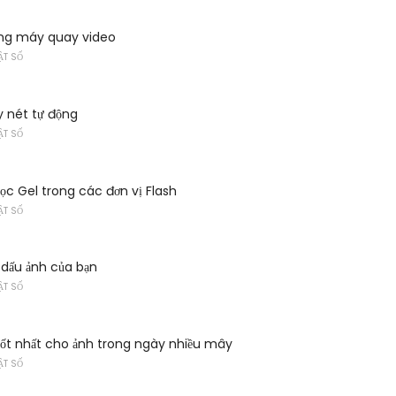
ng máy quay video
ẬT SỐ
ấy nét tự động
ẬT SỐ
lọc Gel trong các đơn vị Flash
ẬT SỐ
dấu ảnh của bạn
ẬT SỐ
tốt nhất cho ảnh trong ngày nhiều mây
ẬT SỐ