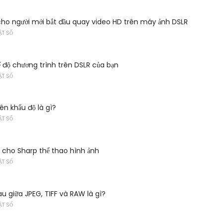
ho người mới bắt đầu quay video HD trên máy ảnh DSLR
ẬT SỐ
 độ chương trình trên DSLR của bạn
ẬT SỐ
ên khẩu độ là gì?
ẬT SỐ
n cho Sharp thể thao hình ảnh
ẬT SỐ
u giữa JPEG, TIFF và RAW là gì?
ẬT SỐ