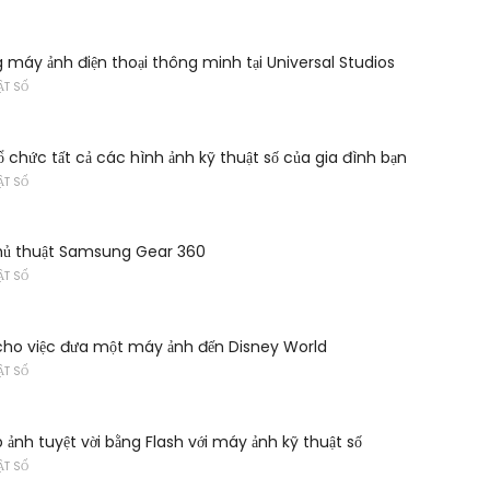
 máy ảnh điện thoại thông minh tại Universal Studios
ẬT SỐ
ổ chức tất cả các hình ảnh kỹ thuật số của gia đình bạn
ẬT SỐ
thủ thuật Samsung Gear 360
ẬT SỐ
cho việc đưa một máy ảnh đến Disney World
ẬT SỐ
 ảnh tuyệt vời bằng Flash với máy ảnh kỹ thuật số
ẬT SỐ