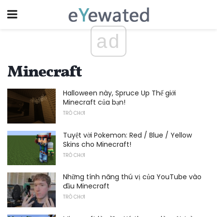
ad
Minecraft
Halloween này, Spruce Up Thế giới
Minecraft của bạn!
TRÒ CHƠI
Tuyệt vời Pokemon: Red / Blue / Yellow
Skins cho Minecraft!
TRÒ CHƠI
Những tính năng thú vị của YouTube vào
đầu Minecraft
TRÒ CHƠI