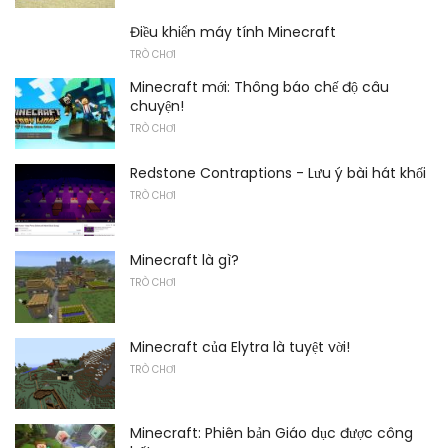
Điều khiển máy tính Minecraft
TRÒ CHƠI
Minecraft mới: Thông báo chế độ câu
chuyện!
TRÒ CHƠI
Redstone Contraptions - Lưu ý bài hát khối
TRÒ CHƠI
Minecraft là gì?
TRÒ CHƠI
Minecraft của Elytra là tuyệt vời!
TRÒ CHƠI
Minecraft: Phiên bản Giáo dục được công