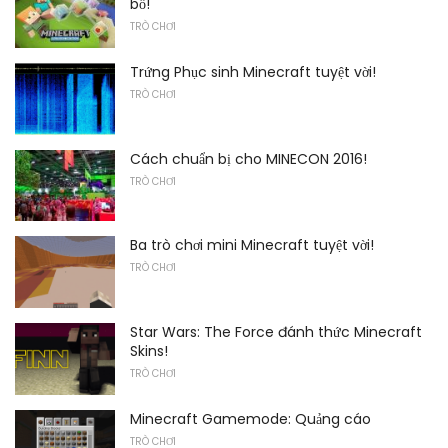
bố!
TRÒ CHƠI
Trứng Phục sinh Minecraft tuyệt vời!
TRÒ CHƠI
Cách chuẩn bị cho MINECON 2016!
TRÒ CHƠI
Ba trò chơi mini Minecraft tuyệt vời!
TRÒ CHƠI
Star Wars: The Force đánh thức Minecraft
Skins!
TRÒ CHƠI
Minecraft Gamemode: Quảng cáo
TRÒ CHƠI