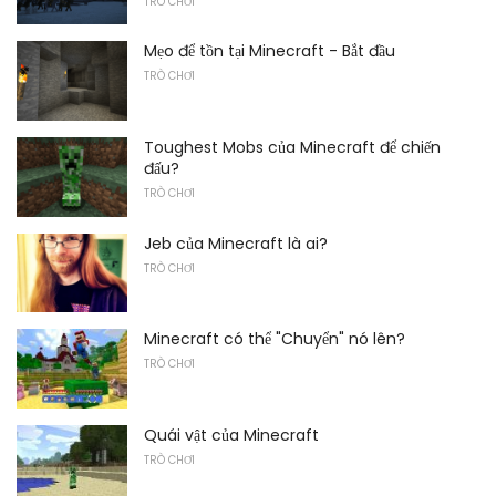
TRÒ CHƠI
Mẹo để tồn tại Minecraft - Bắt đầu
TRÒ CHƠI
Toughest Mobs của Minecraft để chiến
đấu?
TRÒ CHƠI
Jeb của Minecraft là ai?
TRÒ CHƠI
Minecraft có thể "Chuyển" nó lên?
TRÒ CHƠI
Quái vật của Minecraft
TRÒ CHƠI