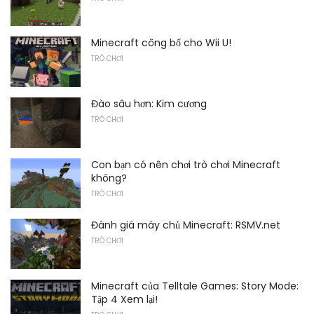
Minecraft công bố cho Wii U!
TRÒ CHƠI
Đào sâu hơn: Kim cương
TRÒ CHƠI
Con bạn có nên chơi trò chơi Minecraft
không?
TRÒ CHƠI
Đánh giá máy chủ Minecraft: RSMV.net
TRÒ CHƠI
Minecraft của Telltale Games: Story Mode:
Tập 4 Xem lại!