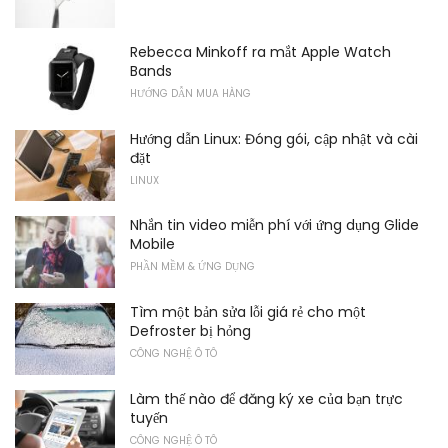
Rebecca Minkoff ra mắt Apple Watch
Bands
HƯỚNG DẪN MUA HÀNG
Hướng dẫn Linux: Đóng gói, cập nhật và cài
đặt
LINUX
Nhắn tin video miễn phí với ứng dụng Glide
Mobile
PHẦN MỀM & ỨNG DỤNG
Tìm một bản sửa lỗi giá rẻ cho một
Defroster bị hỏng
CÔNG NGHỆ Ô TÔ
Làm thế nào để đăng ký xe của bạn trực
tuyến
CÔNG NGHỆ Ô TÔ