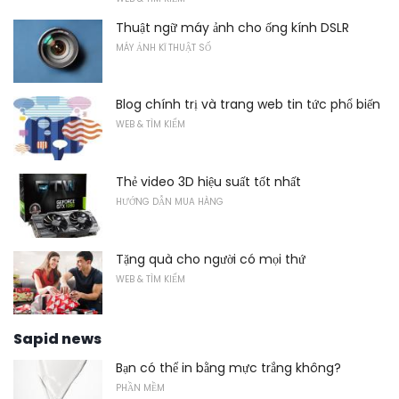
Thuật ngữ máy ảnh cho ống kính DSLR
MÁY ẢNH KĨ THUẬT SỐ
Blog chính trị và trang web tin tức phổ biến
WEB & TÌM KIẾM
Thẻ video 3D hiệu suất tốt nhất
HƯỚNG DẪN MUA HÀNG
Tặng quà cho người có mọi thứ
WEB & TÌM KIẾM
Sapid news
Bạn có thể in bằng mực trắng không?
PHẦN MỀM