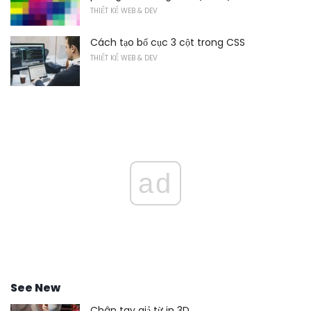
THIẾT KẾ WEB & DEV
Cách tạo bố cục 3 cột trong CSS
THIẾT KẾ WEB & DEV
ad
See New
Chân tay giả từ in 3D