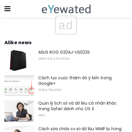
ad
Alike news
ASUS ROG G20AJ-US023S
ĐÁNH GIÁ SẢN PHẨM
Cách tạo cuộc thăm dò ý kiến ​​trong
Google+
WEB & TÌM KIẾM
Quản lý lịch sử và dữ liệu cá nhân khác
trong Safari dành cho OS X
MAC
Cách sửa chữa cơ sở dữ liệu WMP bị hỏng: