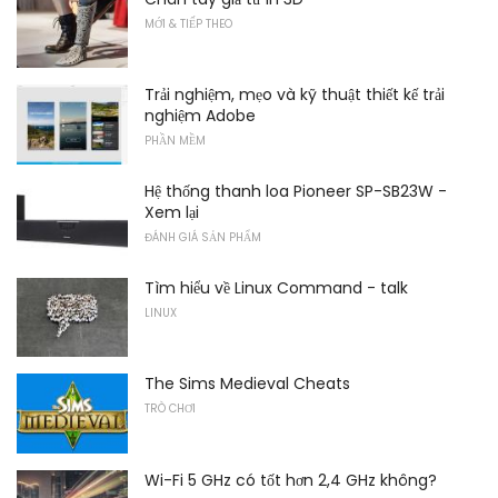
MỚI & TIẾP THEO
Trải nghiệm, mẹo và kỹ thuật thiết kế trải
nghiệm Adobe
PHẦN MỀM
Hệ thống thanh loa Pioneer SP-SB23W -
Xem lại
ĐÁNH GIÁ SẢN PHẨM
Tìm hiểu về Linux Command - talk
LINUX
The Sims Medieval Cheats
TRÒ CHƠI
Wi-Fi 5 GHz có tốt hơn 2,4 GHz không?