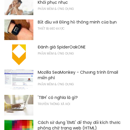
Khôi phục nhạc
PHẦN MỀM & ỨNG DỤNG
Bắt đầu với Đồng hồ thông minh của bạn
THIẾT BỊ ĐEO ĐƯỢC
Đánh giá SpiderOakONE
PHẦN MỀM & ỨNG DỤNG
Mozilla SeaMonkey - Chương trình Email
miễn phí
PHẦN MỀM & ỨNG DỤNG
'TBH' có nghĩa là gì?
TRUYỀN THÔNG XÃ HỘI
Cách sử dụng 'EMS' để thay đổi kích thước
phông chữ trang web (HTML)