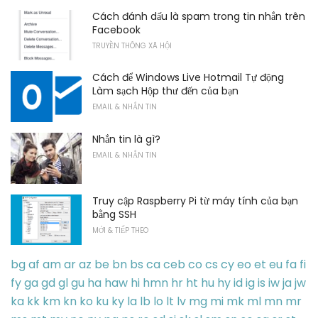
Cách đánh dấu là spam trong tin nhắn trên
Facebook
TRUYỀN THÔNG XÃ HỘI
Cách để Windows Live Hotmail Tự động
Làm sạch Hộp thư đến của bạn
EMAIL & NHẮN TIN
Nhắn tin là gì?
EMAIL & NHẮN TIN
Truy cập Raspberry Pi từ máy tính của bạn
bằng SSH
MỚI & TIẾP THEO
bg
af
am
ar
az
be
bn
bs
ca
ceb
co
cs
cy
eo
et
eu
fa
fi
fy
ga
gd
gl
gu
ha
haw
hi
hmn
hr
ht
hu
hy
id
ig
is
iw
ja
jw
ka
kk
km
kn
ko
ku
ky
la
lb
lo
lt
lv
mg
mi
mk
ml
mn
mr