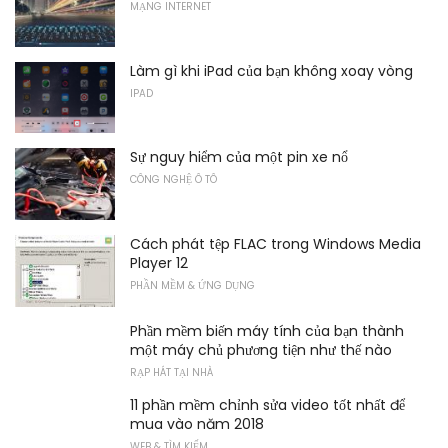
MẠNG INTERNET
Làm gì khi iPad của bạn không xoay vòng
IPAD
Sự nguy hiểm của một pin xe nổ
CÔNG NGHỆ Ô TÔ
Cách phát tệp FLAC trong Windows Media
Player 12
PHẦN MỀM & ỨNG DỤNG
Phần mềm biến máy tính của bạn thành
một máy chủ phương tiện như thế nào
RẠP HÁT TẠI NHÀ
11 phần mềm chỉnh sửa video tốt nhất để
mua vào năm 2018
WEB & TÌM KIẾM