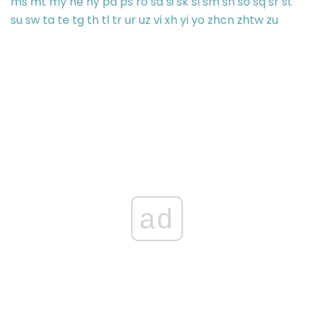
ms
mt
my
ne
ny
pa
ps
ro
sd
si
sk
sl
sm
sn
so
sq
sr
st
su
sw
ta
te
tg
th
tl
tr
ur
uz
vi
xh
yi
yo
zhcn
zhtw
zu
ad