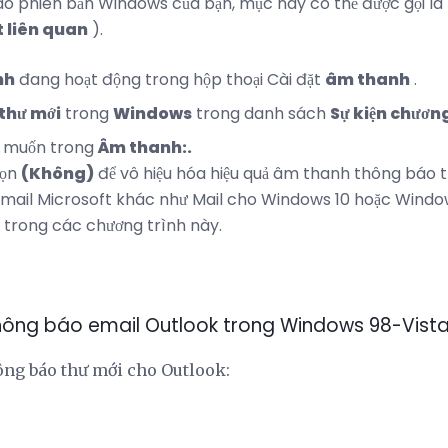
ào phiên bản Windows của bạn, mục này có thể được gọi là
t liên quan
).
nh
đang hoạt động trong hộp thoại Cài đặt
âm thanh
.
thư mới
trong
Windows
trong danh sách
Sự kiện chương
 muốn trong
Âm thanh:.
họn
(Không)
để vô hiệu hóa hiệu quả âm thanh thông báo 
mail Microsoft khác như Mail cho Windows 10 hoặc Windows
 trong các chương trình này.
hông báo email Outlook trong Windows 98-Vist
ông báo thư mới cho Outlook: