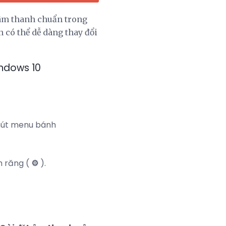
 âm thanh chuẩn trong
có thể dễ dàng thay đổi
indows 10
 nút menu bánh
nh răng (
⚙️
).