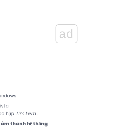
ad
indows.
sta:
ào hộp
Tìm kiếm
.
 âm thanh hệ thống
.