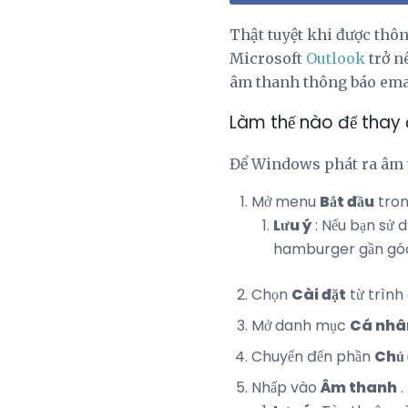
Thật tuyệt khi được thô
Microsoft
Outlook
trở n
âm thanh thông báo ema
Làm thế nào để thay
Để Windows phát ra âm 
Mở menu
Bắt đầu
tron
Lưu ý
: Nếu bạn sử
hamburger gần góc
Chọn
Cài đặt
từ trình
Mở danh mục
Cá nhâ
Chuyển đến phần
Chủ 
Nhấp vào
Âm thanh
.