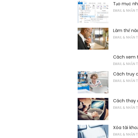
Tạo mục nhậ
EMAIL & NHẮN T
Làm thế nào
EMAIL & NHẮN T
Cách xem t
EMAIL & NHẮN T
Cách truy 
EMAIL & NHẮN T
Cách thay đ
EMAIL & NHẮN T
Xóa tài kho
EMAIL & NHẮN T