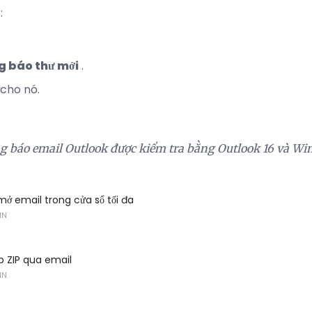
:
g báo thư mới
.
 cho nó.
g báo email Outlook được kiểm tra bằng Outlook 16 và Wi
ở email trong cửa sổ tối đa
IN
p ZIP qua email
IN