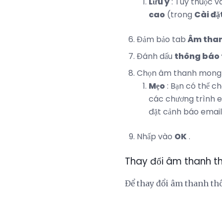
Lưu ý
: Tùy thuộc v
cao
(trong
Cài đặ
Đảm bảo tab
Âm tha
Đánh dấu
thông báo 
Chọn âm thanh mong
Mẹo
: Bạn có thể c
các chương trình e
đặt cảnh báo email
Nhấp vào
OK
.
Thay đổi âm thanh t
Để thay đổi âm thanh th