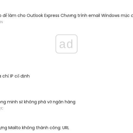
o để làm cho Outlook Express Chương trình email Windows mặc đ
IN
ad
 chỉ IP cố định
ông minh sẽ không phá vỡ ngân hàng
ƯỢC
ựng Mailto không thành công: URL