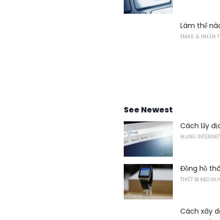
Làm thế nà
EMAIL & NHẮN T
See Newest
Cách lấy địa
MẠNG INTERNET
Đồng hồ th
THIẾT BỊ ĐEO Đ
Cách xây d