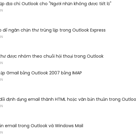
p địa chỉ Outlook cho "Người nhận không được tiết lộ"
IN
 để ngăn chặn thư trùng lặp trong Outlook Express
IN
hư được nhóm theo chuỗi hội thoại trong Outlook
IN
cập Gmail bằng Outlook 2007 bằng IMAP
IN
ổi định dạng email thành HTML hoặc văn bản thuần trong Outlo
IN
ản email trong Outlook và Windows Mail
IN