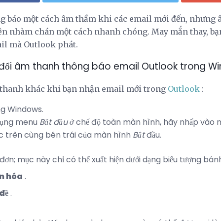
ng báo một cách âm thầm khi các email mới đến, nhưng
ên nhàm chán một cách nhanh chóng. May mắn thay, bạn 
il mà Outlook phát.
 đổi âm thanh thông báo email Outlook trong W
thanh khác khi bạn nhận email mới trong
Outlook
:
g Windows.
 dụng menu
Bắt đầu ở
chế độ toàn màn hình, hãy nhấp vào
 trên cùng bên trái của màn hình
Bắt
đầu.
 đơn; mục này chỉ có thể xuất hiện dưới dạng biểu tượng bá
n hóa
.
đề
.