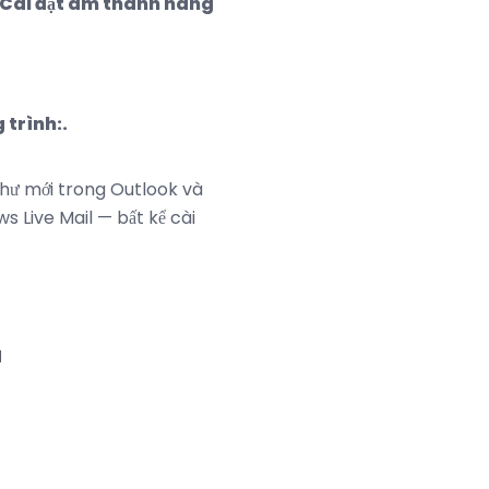
Cài đặt âm thanh nâng
 trình:.
thư mới trong Outlook và
 Live Mail — bất kể cài
a