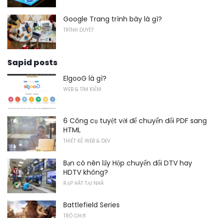
Google Trang trình bày là gì?
TRÌNH DUYỆT
Sapid posts
ElgooG là gì?
WEB & TÌM KIẾM
6 Công cụ tuyệt vời để chuyển đổi PDF sang
HTML
THIẾT KẾ WEB & DEV
Bạn có nên lấy Hộp chuyển đổi DTV hay
HDTV không?
RẠP HÁT TẠI NHÀ
Battlefield Series
TRÒ CHƠI