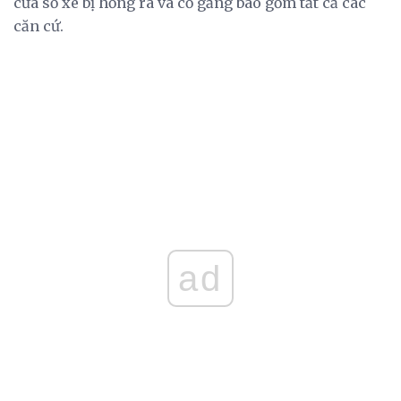
cửa sổ xe bị hỏng rã và cố gắng bao gồm tất cả các
căn cứ.
ad