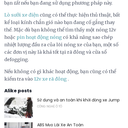
bạn
tắt
nếu bạn đang sử dụng phương pháp này.
Lò sưởi xe điện
cũng có thể thực hiện thủ thuật, bất
kể loại kính chắn gió nào bạn đang cố gắng thay
thế. Mặc dù bạn không thể tìm thấy một nóng 12v
hoặc
pin hoạt động nóng
có khả năng sao chép
nhiệt lượng đầu ra của lõi nóng xe của bạn, một số
các đơn vị này là khá tốt tại rã đông và cửa sổ
defogging.
Nếu không có gì khác hoạt động, bạn cũng có thể
kiểm tra vào
12v xe rã đông
.
Alike posts
Sử dụng và an toàn khi khởi động xe Jump
CÔNG NGHỆ Ô TÔ
ABS Mẹo Lái Xe An Toàn