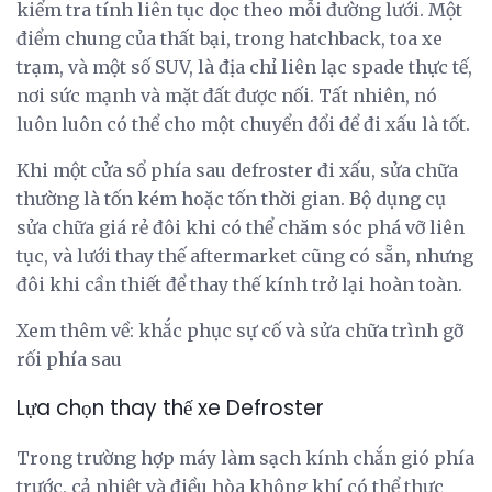
kiểm tra tính liên tục dọc theo mỗi đường lưới. Một
điểm chung của thất bại, trong hatchback, toa xe
trạm, và một số SUV, là địa chỉ liên lạc spade thực tế,
nơi sức mạnh và mặt đất được nối. Tất nhiên, nó
luôn luôn có thể cho một chuyển đổi để đi xấu là tốt.
Khi một cửa sổ phía sau defroster đi xấu, sửa chữa
thường là tốn kém hoặc tốn thời gian. Bộ dụng cụ
sửa chữa giá rẻ đôi khi có thể chăm sóc phá vỡ liên
tục, và lưới thay thế aftermarket cũng có sẵn, nhưng
đôi khi cần thiết để thay thế kính trở lại hoàn toàn.
Xem thêm về: khắc phục sự cố và sửa chữa trình gỡ
rối phía sau
Lựa chọn thay thế xe Defroster
Trong trường hợp máy làm sạch kính chắn gió phía
trước, cả nhiệt và điều hòa không khí có thể thực