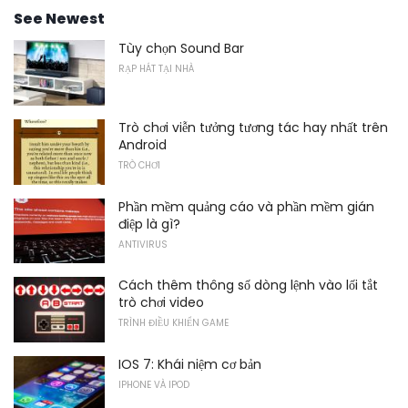
See Newest
Tùy chọn Sound Bar
RẠP HÁT TẠI NHÀ
Trò chơi viễn tưởng tương tác hay nhất trên
Android
TRÒ CHƠI
Phần mềm quảng cáo và phần mềm gián
điệp là gì?
ANTIVIRUS
Cách thêm thông số dòng lệnh vào lối tắt
trò chơi video
TRÌNH ĐIỀU KHIỂN GAME
IOS 7: Khái niệm cơ bản
IPHONE VÀ IPOD