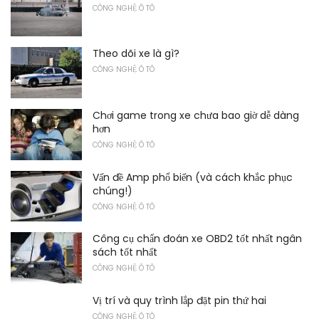
CÔNG NGHỆ Ô TÔ
Theo dõi xe là gì?
CÔNG NGHỆ Ô TÔ
Chơi game trong xe chưa bao giờ dễ dàng
hơn
CÔNG NGHỆ Ô TÔ
Vấn đề Amp phổ biến (và cách khắc phục
chúng!)
CÔNG NGHỆ Ô TÔ
Công cụ chẩn đoán xe OBD2 tốt nhất ngân
sách tốt nhất
CÔNG NGHỆ Ô TÔ
Vị trí và quy trình lắp đặt pin thứ hai
CÔNG NGHỆ Ô TÔ