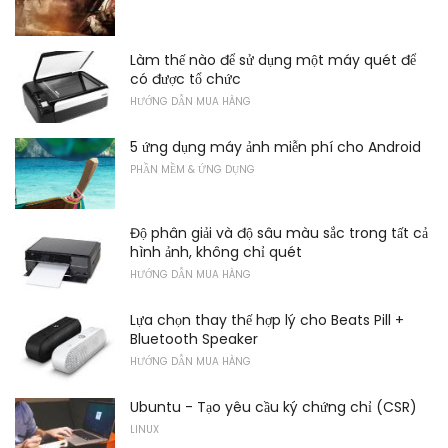
Làm thế nào để sử dụng một máy quét để
có được tổ chức
HƯỚNG DẪN MUA HÀNG
5 ứng dụng máy ảnh miễn phí cho Android
PHẦN MỀM & ỨNG DỤNG
Độ phân giải và độ sâu màu sắc trong tất cả
hình ảnh, không chỉ quét
HƯỚNG DẪN MUA HÀNG
Lựa chọn thay thế hợp lý cho Beats Pill +
Bluetooth Speaker
HƯỚNG DẪN MUA HÀNG
Ubuntu - Tạo yêu cầu ký chứng chỉ (CSR)
LINUX