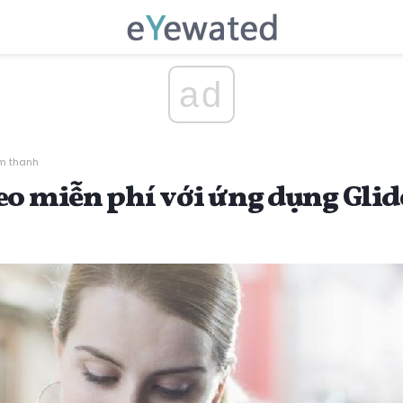
ad
m thanh
eo miễn phí với ứng dụng Glid