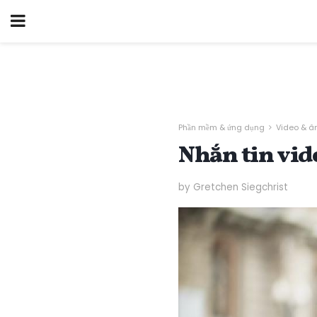
Phần mềm & ứng dụng
Video & â
Nhắn tin vid
by Gretchen Siegchrist