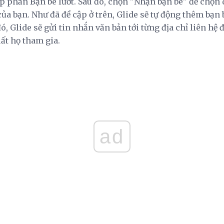
p phần Bạn bè lướt. Sau đó, chọn "Nhận bạn bè" để chọn 
của bạn. Như đã đề cập ở trên, Glide sẽ tự động thêm bạn
ó, Glide sẽ gửi tin nhắn văn bản tới từng địa chỉ liên hệ
uất họ tham gia.
ad