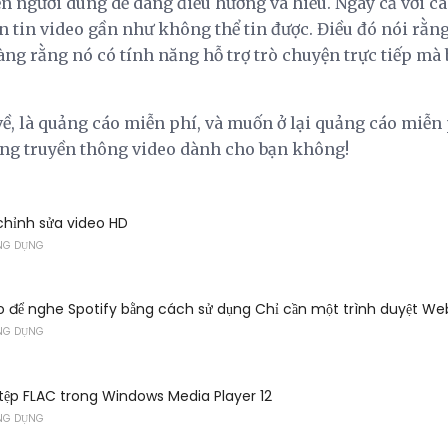
ện người dùng dễ dàng điều hướng và hiểu. Ngay cả với c
n tin video gần như không thể tin được. Điều đó nói rằng
ng rằng nó có tính năng hỗ trợ trò chuyện trực tiếp mà 
 về, là quảng cáo miễn phí, và muốn ở lại quảng cáo miễn
ảng truyền thông video dành cho bạn không!
hỉnh sửa video HD
NG DỤNG
 để nghe Spotify bằng cách sử dụng Chỉ cần một trình duyệt We
NG DỤNG
ệp FLAC trong Windows Media Player 12
NG DỤNG