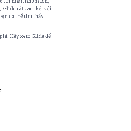
ác tin nhắn nhóm lớn,
, Glide rất cam kết với
bạn có thể tìm thấy
 phí. Hãy xem Glide để
b