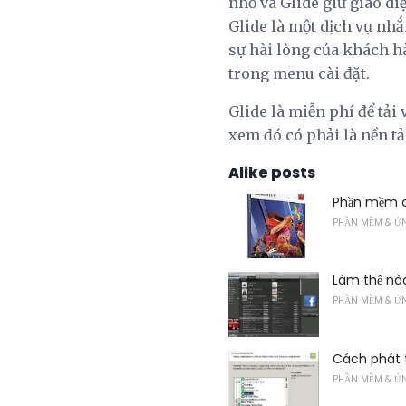
nhỏ và Glide giữ giao di
Glide là một dịch vụ nhắ
sự hài lòng của khách hà
trong menu cài đặt.
Glide là miễn phí để tải
xem đó có phải là nền t
Alike posts
Phần mềm c
PHẦN MỀM & Ứ
Làm thế nào
PHẦN MỀM & Ứ
Cách phát t
PHẦN MỀM & Ứ