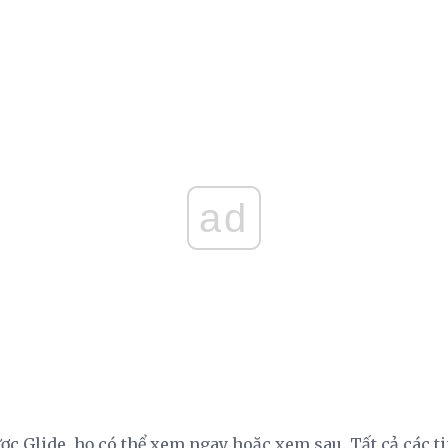
ad
ợc Glide, họ có thể xem ngay hoặc xem sau. Tất cả các t