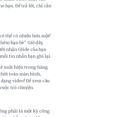
 bạn. Để trả lời, chỉ cần
 có thể có nhiều hơn một!
hêm bạn bè". Giờ đây,
gười nhận Glide của bạn
mỗi tin nhắn bạn ghi lại.
sẽ xuất hiện trong hàng
 thời toàn màn hình,
i dạng video! Để xem câu
 cuộc trò chuyện.
hông phải là một kỳ công