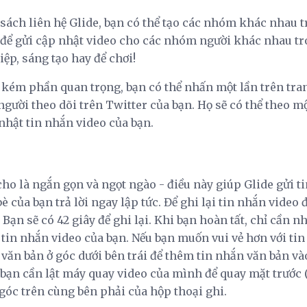
 sách liên hệ Glide, bạn có thể tạo các nhóm khác nhau 
i để gửi cập nhật video cho các nhóm người khác nhau t
ệp, sáng tạo hay để chơi!
ém phần quan trọng, bạn có thể nhấn một lần trên tran
ười theo dõi trên Twitter của bạn. Họ sẽ có thể theo một
nhật tin nhắn video của bạn.
cho là ngắn gọn và ngọt ngào - điều này giúp Glide gửi 
 của bạn trả lời ngay lập tức. Để ghi lại tin nhắn video đ
Bạn sẽ có 42 giây để ghi lại. Khi bạn hoàn tất, chỉ cần n
tin nhắn video của bạn. Nếu bạn muốn vui vẻ hơn với ti
văn bản ở góc dưới bên trái để thêm tin nhắn văn bản và
 bạn cần lật máy quay video của mình để quay mặt trước 
 góc trên cùng bên phải của hộp thoại ghi.