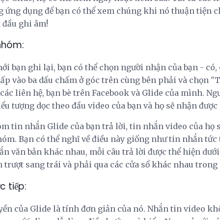
 ứng dụng để bạn có thể xem chúng khi nó thuận tiện cho
 đầu ghi âm!
 nhóm:
ới bạn ghi lại, bạn có thể chọn người nhận của bạn - có,
hấp vào ba dấu chấm ở góc trên cùng bên phải và chọn "T
ả các liên hệ, bạn bè trên Facebook và Glide của mình. N
iểu tượng dọc theo đầu video của bạn và họ sẽ nhận được 
 tin nhắn Glide của bạn trả lời, tin nhắn video của họ 
hóm. Bạn có thể nghĩ về điều này giống như tin nhắn tức
ắn văn bản khác nhau, mỗi câu trả lời được thể hiện dướ
ần trượt sang trái và phải qua các cửa sổ khác nhau trong
c tiếp:
ền của Glide là tính đơn giản của nó. Nhắn tin video k